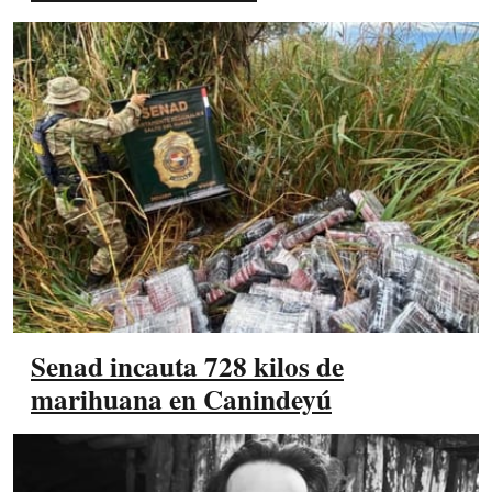
Senad incauta 728 kilos de
marihuana en Canindeyú