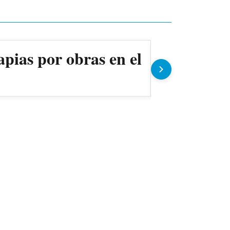
apias por obras en el
Ollas pop