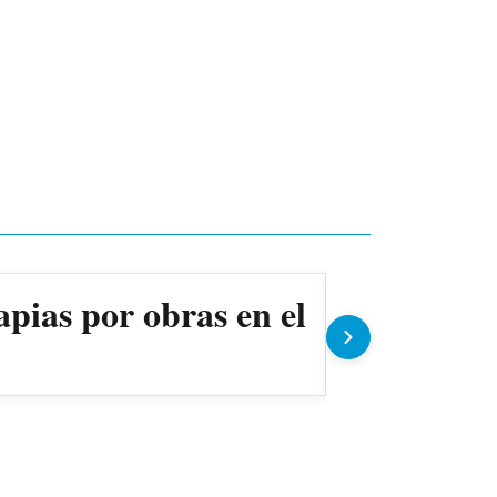
apias por obras en el
Ollas pop