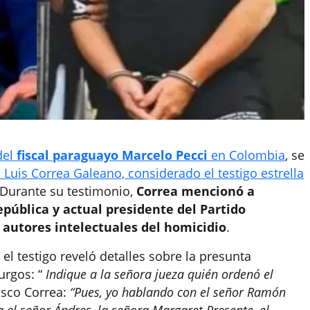
del
fiscal paraguayo Marcelo Pecci
en Colombia
, se
 Luis Correa Galeano, considerado el testigo estrella
 Durante su testimonio,
Correa mencionó a
epública y actual presidente del Partido
 autores intelectuales del homicidio
.
 el testigo reveló detalles sobre la presunta
urgos: “
Indique a la señora jueza quién ordenó el
isco Correa:
“Pues, yo hablando con el señor Ramón
a el señor Ándres, la señora Margaret Presente, el