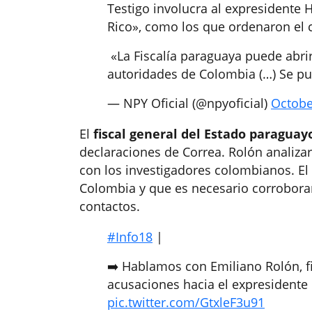
Testigo involucra al expresidente H
Rico», como los que ordenaron el c
️ «La Fiscalía paraguaya puede abr
autoridades de Colombia (…) Se p
— NPY Oficial (@npyoficial)
Octobe
El
fiscal general del Estado paraguay
declaraciones de Correa. Rolón analiza
con los investigadores colombianos. El 
Colombia y que es necesario corroborar
contactos.
#Info18
|
➡️ Hablamos con Emiliano Rolón, fi
acusaciones hacia el expresidente 
pic.twitter.com/GtxleF3u91