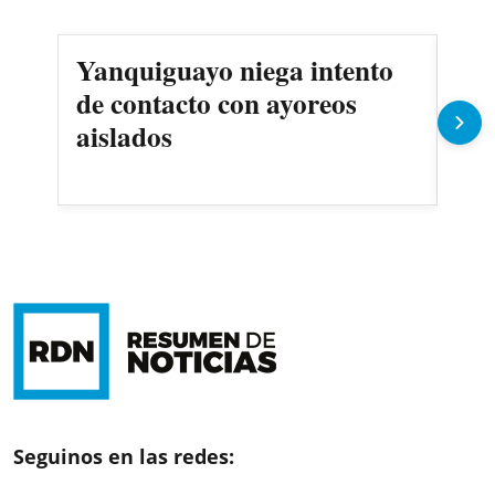
Yanquiguayo niega intento
Pro
de contacto con ayoreos
llu
aislados
Seguinos en las redes: