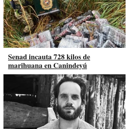
Senad incauta 728 kilos de
marihuana en Canindeyú