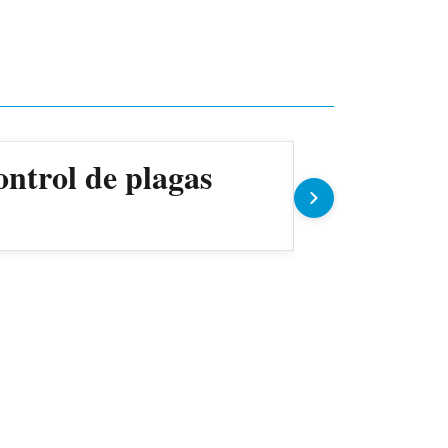
ontrol de plagas
Gobierno 