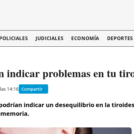
POLICIALES
JUDICIALES
ECONOMÍA
DEPORTES
n indicar problemas en tu tir
las 14:16
Compartir
odrían indicar un desequilibrio en la tiroid
y memoria.