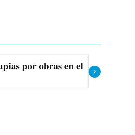
apias por obras en el
Ollas pop