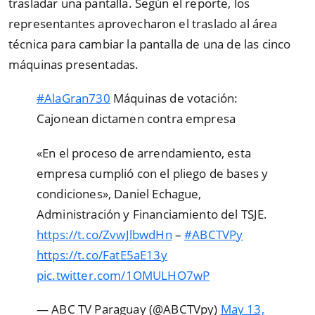
trasladar una pantalla. Según el reporte, los
representantes aprovecharon el traslado al área
técnica para cambiar la pantalla de una de las cinco
máquinas presentadas.
#AlaGran730
Máquinas de votación:
Cajonean dictamen contra empresa
«En el proceso de arrendamiento, esta
empresa cumplió con el pliego de bases y
condiciones», Daniel Echague,
Administración y Financiamiento del TSJE.
https://t.co/ZvwJlbwdHn
–
#ABCTVPy
https://t.co/FatE5aE13y
pic.twitter.com/1OMULHO7wP
— ABC TV Paraguay (@ABCTVpy)
May 13,