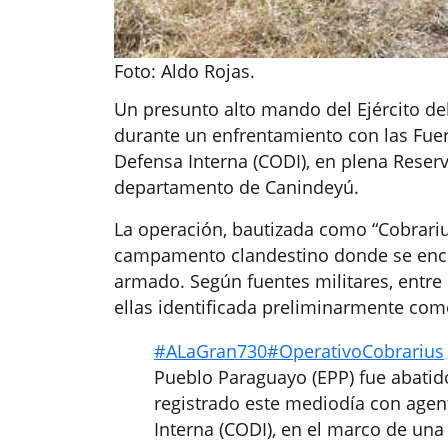
Foto: Aldo Rojas.
Un presunto alto mando del Ejército de
durante un enfrentamiento con las Fue
Defensa Interna (CODI), en plena Reser
departamento de Canindeyú.
La operación, bautizada como “Cobrarius
campamento clandestino donde se enco
armado. Según fuentes militares, entre
ellas identificada preliminarmente co
#ALaGran730
#OperativoCobrarius
Pueblo Paraguayo (EPP) fue abati
registrado este mediodía con age
Interna (CODI), en el marco de u