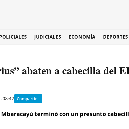
POLICIALES
JUDICIALES
ECONOMÍA
DEPORTES
us” abaten a cabecilla del E
as 08:42
Compartir
l Mbaracayú terminó con un presunto cabecill