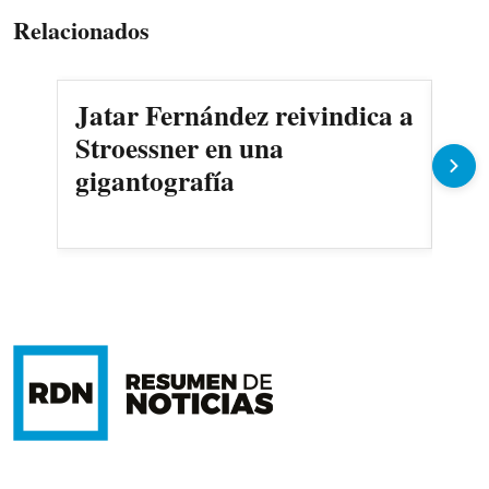
Relacionados
Jatar Fernández reivindica a
AS
Stroessner en una
sec
gigantografía