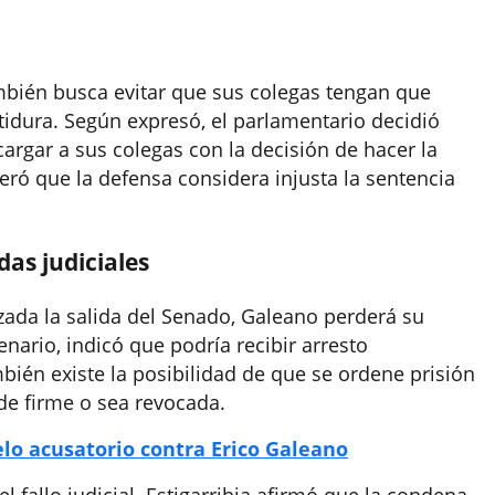
ambién busca evitar que sus colegas tengan que
tidura. Según expresó, el parlamentario decidió
“cargar a sus colegas con la decisión de hacer la
teró que la defensa considera injusta la sentencia
as judiciales
izada la salida del Senado, Galeano perderá su
ario, indicó que podría recibir arresto
bién existe la posibilidad de que se ordene prisión
de firme o sea revocada.
elo acusatorio contra Erico Galeano
l fallo judicial. Estigarribia afirmó que la condena