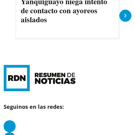
Yanquiguayo niega intento
Pro
de contacto con ayoreos
llu
aislados
Seguinos en las redes: