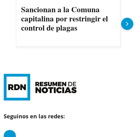
Sancionan a la Comuna
Gob
capitalina por restringir el
imp
control de plagas
Pe
Seguinos en las redes: