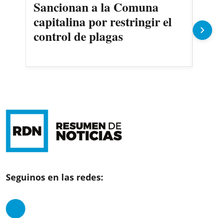
Sancionan a la Comuna
Gob
capitalina por restringir el
imp
control de plagas
Pe
Seguinos en las redes: