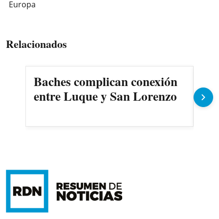
Europa
Relacionados
Baches complican conexión
IPS
entre Luque y San Lorenzo
apu
va