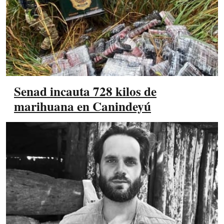
Senad incauta 728 kilos de
marihuana en Canindeyú