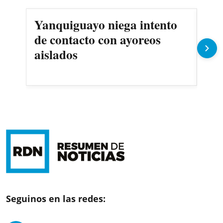
Yanquiguayo niega intento
Pro
de contacto con ayoreos
llu
aislados
Seguinos en las redes: