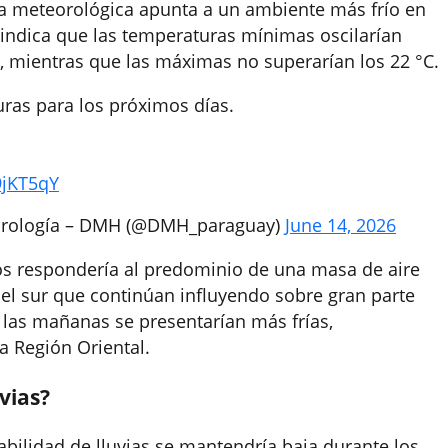
ia meteorológica apunta a un ambiente más frío en
o indica que las temperaturas mínimas oscilarían
a, mientras que las máximas no superarían los 22 °C.
ras para los próximos días.
9jKT5qY
idrología – DMH (@DMH_paraguay)
June 14, 2026
os respondería al predominio de una masa de aire
del sur que continúan influyendo sobre gran parte
, las mañanas se presentarían más frías,
a Región Oriental.
vias?
babilidad de lluvias se mantendría baja durante los