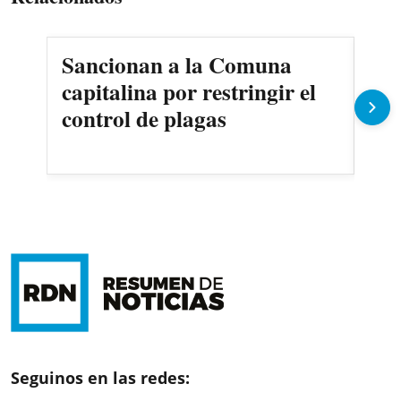
Sancionan a la Comuna
Gob
capitalina por restringir el
imp
control de plagas
Pe
Seguinos en las redes: