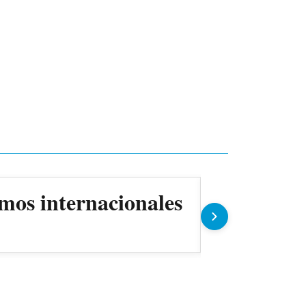
mos internacionales
ANDE prev