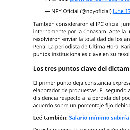
— NPY Oficial (@npyoficial)
June 1
También consideraron el IPC oficial ju
internamente por la Conasam. Ante la i
resolvieron enviar la totalidad de los 
Peña. La periodista de Última Hora, Ka
puntos institucionales clave en su reso
Los tres puntos clave del dicta
El primer punto deja constancia expre
elaborador de propuestas. El segundo 
disidencia respecto a la pérdida del pod
acuerdo sobre un porcentaje fijo debido
Leé también:
Salario mínimo subiría 
De esta manera, la recomendación de re