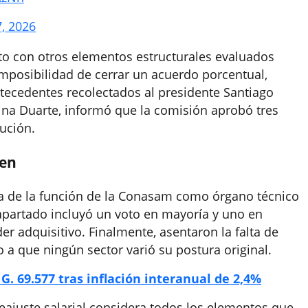
7, 2026
nto con otros elementos estructurales evaluados
mposibilidad de cerrar un acuerdo porcentual,
antecedentes recolectados al presidente Santiago
rina Duarte, informó que la comisión aprobó tres
lución.
men
sa de la función de la Conasam como órgano técnico
apartado incluyó un voto en mayoría y uno en
er adquisitivo. Finalmente, asentaron la falta de
 a que ningún sector varió su postura original.
G. 69.577 tras inflación interanual de 2,4%
ajuste salarial considera todos los elementos que