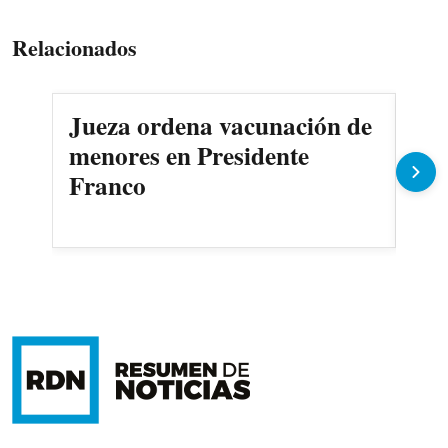
Relacionados
Jueza ordena vacunación de
Des
menores en Presidente
3.0
Franco