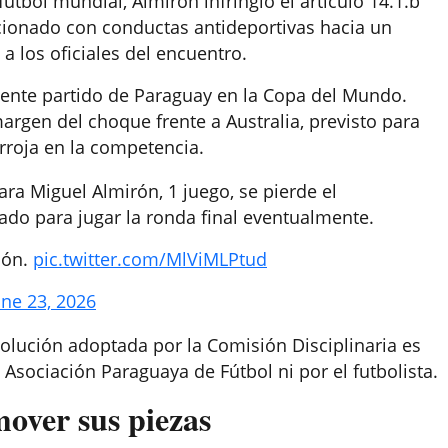
útbol mundial, Almirón infringió el artículo 14.1.b
lacionado con conductas antideportivas hacia un
a los oficiales del encuentro.
iente partido de Paraguay en la Copa del Mundo.
argen del choque frente a Australia, previsto para
irroja en la competencia.
ara Miguel Almirón, 1 juego, se pierde el
itado para jugar la ronda final eventualmente.
ión.
pic.twitter.com/MlViMLPtud
une 23, 2026
solución adoptada por la Comisión Disciplinaria es
 Asociación Paraguaya de Fútbol ni por el futbolista.
over sus piezas