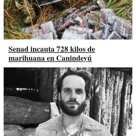
Senad incauta 728 kilos de
marihuana en Canindeyú