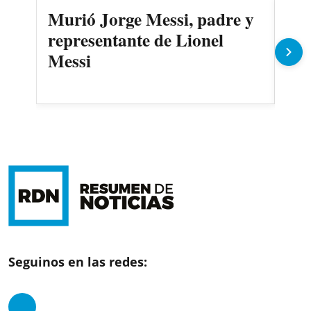
Murió Jorge Messi, padre y
¿Si
representante de Lionel
car
Messi
arm
Seguinos en las redes: