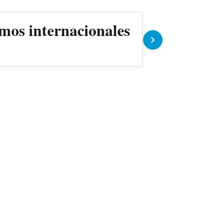
mos internacionales
ANDE prev