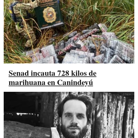
Senad incauta 728 kilos de
marihuana en Canindeyú