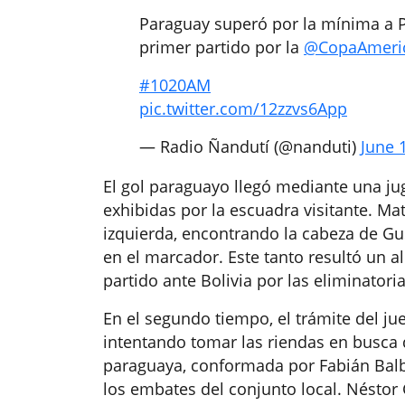
Paraguay superó por la mínima a P
primer partido por la
@CopaAmeri
#1020AM
pic.twitter.com/12zzvs6App
— Radio Ñandutí (@nanduti)
June 
El gol paraguayo llegó mediante una ju
exhibidas por la escuadra visitante. Ma
izquierda, encontrando la cabeza de Gu
en el marcador. Este tanto resultó un al
partido ante Bolivia por las eliminatoria
En el segundo tiempo, el trámite del j
intentando tomar las riendas en busca d
paraguaya, conformada por Fabián Balb
los embates del conjunto local. Néstor 