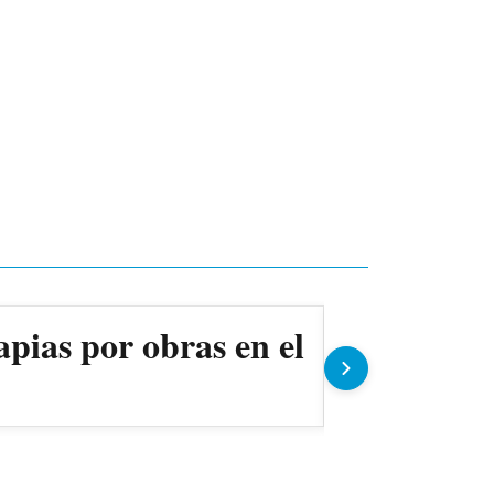
apias por obras en el
Ollas pop