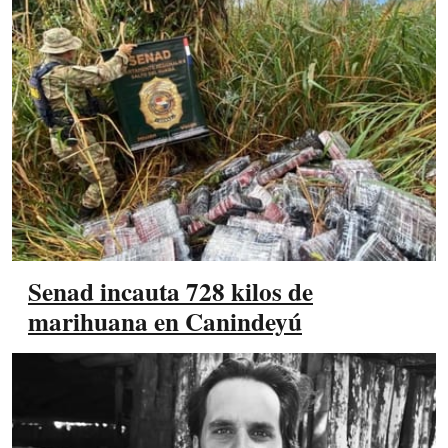
Senad incauta 728 kilos de
marihuana en Canindeyú