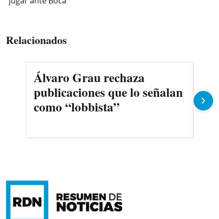
jugar ante Boca
Relacionados
Álvaro Grau rechaza
Dup
publicaciones que lo señalan
ava
como “lobbista”