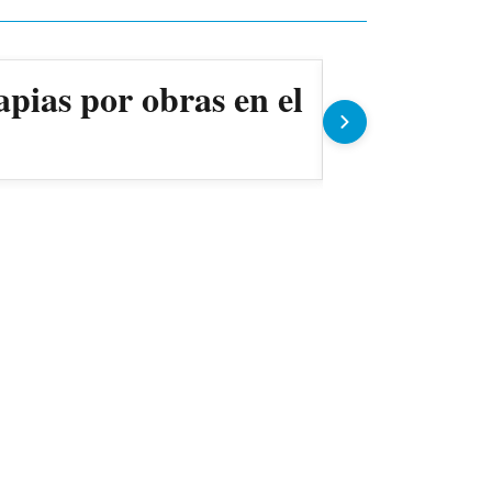
apias por obras en el
Ollas pop