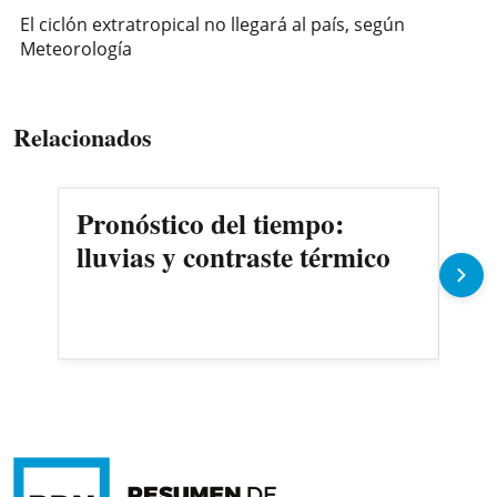
El ciclón extratropical no llegará al país, según
Meteorología
Relacionados
Pronóstico del tiempo:
Pac
lluvias y contraste térmico
rar
int
de