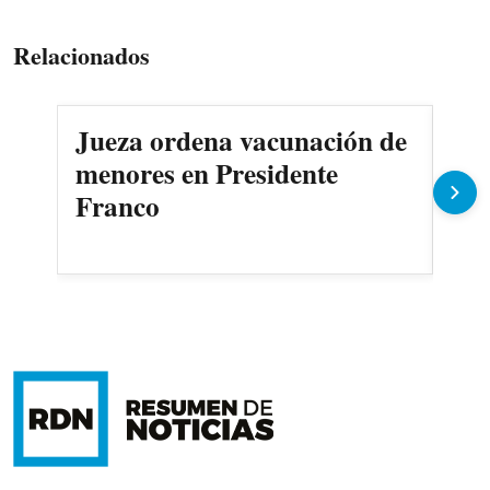
Relacionados
Jueza ordena vacunación de
Des
menores en Presidente
3.0
Franco