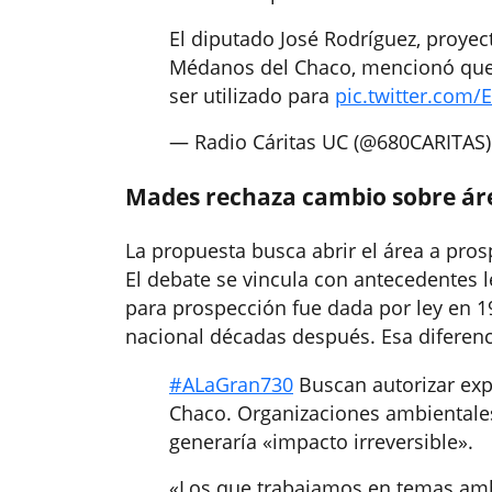
El diputado José Rodríguez, proyec
Médanos del Chaco, mencionó que e
ser utilizado para
pic.twitter.com
— Radio Cáritas UC (@680CARITAS
Mades rechaza cambio sobre ár
La propuesta busca abrir el área a pros
El debate se vincula con antecedentes l
para prospección fue dada por ley en 1
nacional décadas después. Esa diferenci
#ALaGran730
Buscan autorizar ex
Chaco. Organizaciones ambientales
generaría «impacto irreversible».
«Los que trabajamos en temas am