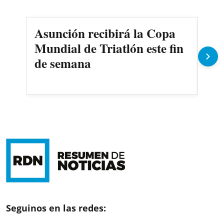
Asunción recibirá la Copa
Cer
Mundial de Triatlón este fin
Riv
de semana
la 
Seguinos en las redes: