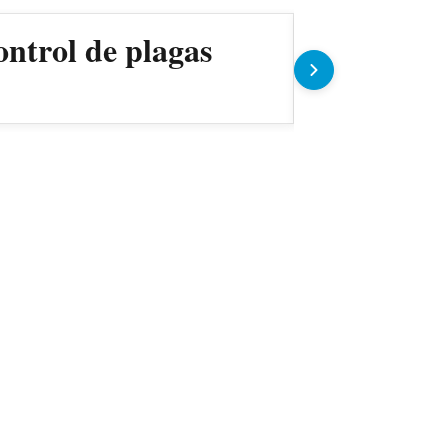
ontrol de plagas
Gobierno 