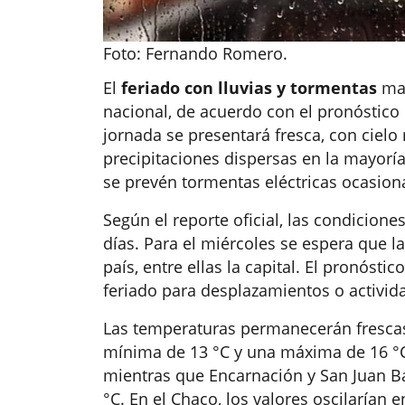
Foto: Fernando Romero.
El
feriado con lluvias y tormentas
mar
nacional, de acuerdo con el pronóstico 
jornada se presentará fresca, con ciel
precipitaciones dispersas en la mayorí
se prevén tormentas eléctricas ocasiona
Según el reporte oficial, las condicion
días. Para el miércoles se espera que l
país, entre ellas la capital. El pronóst
feriado para desplazamientos o actividad
Las temperaturas permanecerán frescas
mínima de 13 °C y una máxima de 16 °C. 
mientras que Encarnación y San Juan B
°C. En el Chaco, los valores oscilarían e