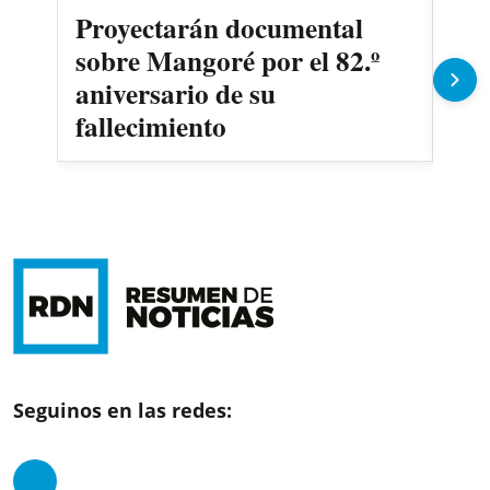
Proyectarán documental
Mu
sobre Mangoré por el 82.º
pio
aniversario de su
ind
fallecimiento
Seguinos en las redes: