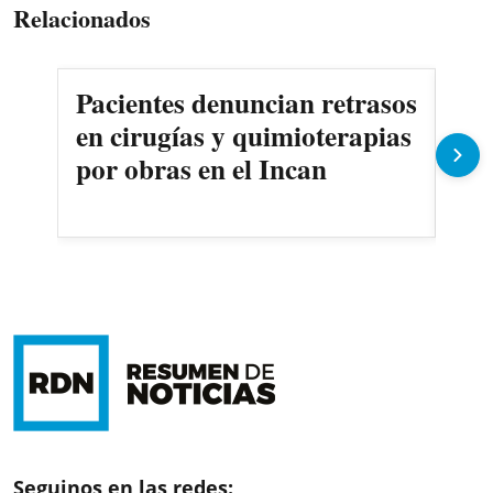
Relacionados
Pacientes denuncian retrasos
Oll
en cirugías y quimioterapias
des
por obras en el Incan
Seguinos en las redes: