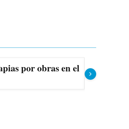
apias por obras en el
Ollas pop