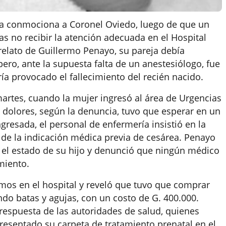
a conmociona a Coronel Oviedo, luego de que un
s no recibir la atención adecuada en el Hospital
 relato de Guillermo Penayo, su pareja debía
ro, ante la supuesta falta de un anestesiólogo, fue
ía provocado el fallecimiento del recién nacido.
artes, cuando la mujer ingresó al área de Urgencias
s dolores, según la denuncia, tuvo que esperar en un
gresada, el personal de enfermería insistió en la
 de la indicación médica previa de cesárea. Penayo
e el estado de su hijo y denunció que ningún médico
imiento.
sumos en el hospital y reveló que tuvo que comprar
ndo batas y agujas, con un costo de G. 400.000.
respuesta de las autoridades de salud, quienes
esentado su carpeta de tratamiento prenatal en el