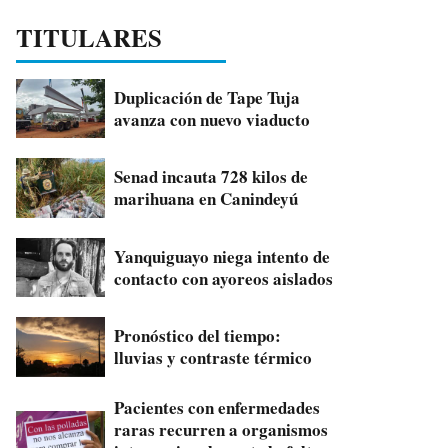
TITULARES
Duplicación de Tape Tuja
avanza con nuevo viaducto
Senad incauta 728 kilos de
marihuana en Canindeyú
Yanquiguayo niega intento de
contacto con ayoreos aislados
Pronóstico del tiempo:
lluvias y contraste térmico
Pacientes con enfermedades
raras recurren a organismos