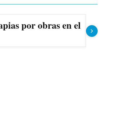
apias por obras en el
Ollas pop