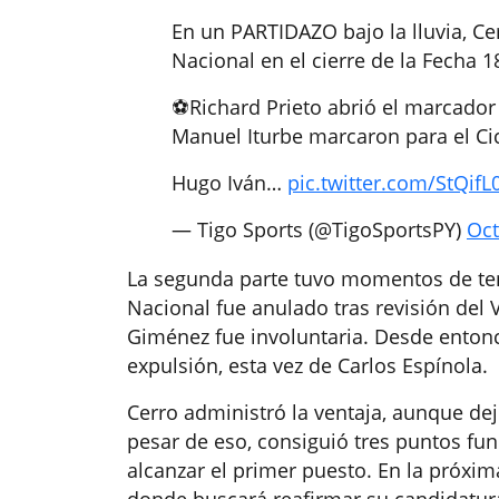
En un PARTIDAZO bajo la lluvia, Cer
Nacional en el cierre de la Fecha 1
⚽️Richard Prieto abrió el marcador 
Manuel Iturbe marcaron para el Ci
Hugo Iván…
pic.twitter.com/StQi
— Tigo Sports (@TigoSportsPY)
Oct
La segunda parte tuvo momentos de ten
Nacional fue anulado tras revisión del
Giménez fue involuntaria. Desde entonces
expulsión, esta vez de Carlos Espínola.
Cerro administró la ventaja, aunque de
pesar de eso, consiguió tres puntos f
alcanzar el primer puesto. En la próxim
donde buscará reafirmar su candidatura 