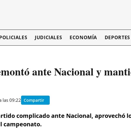
POLICIALES
JUDICIALES
ECONOMÍA
DEPORTES
emontó ante Nacional y mantie
a las 09:22
Compartir
rtido complicado ante Nacional, aprovechó lo
del campeonato.