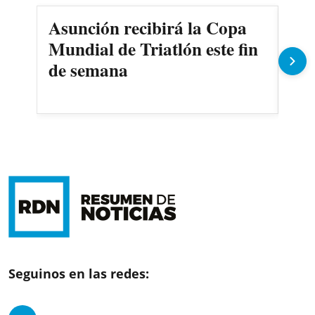
Asunción recibirá la Copa
Cer
Mundial de Triatlón este fin
Riv
de semana
la 
Seguinos en las redes: