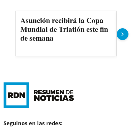
Asunción recibirá la Copa
Cer
Mundial de Triatlón este fin
Riv
de semana
la 
Seguinos en las redes: