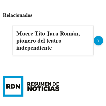
Relacionados
Muere Tito Jara Román,
La 
pionero del teatro
Rep
independiente
Co