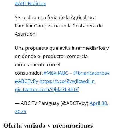
#ABCNoticias
Se realiza una feria de la Agricultura
Familiar Campesina en la Costanera de
Asunción.
Una propuesta que evita intermediarios y
en donde el productor comercia
directamente con el
consumidor.
#MóvilABC
–
@briancaceresv
#ABCTvPy
https://t.co/ZvwJlbwdHn
pic.twitter.com/Qbkt7E4BGf
— ABC TV Paraguay (@ABCTVpy)
April 30,
2026
Oferta variada y preparaciones