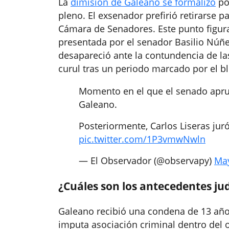
La
dimisión de Galeano se formalizó
po
pleno. El exsenador prefirió retirarse pa
Cámara de Senadores. Este punto figur
presentada por el senador Basilio Núñez
desapareció ante la contundencia de la
curul tras un periodo marcado por el b
Momento en el que el senado aprue
Galeano.
Posteriormente, Carlos Liseras ju
pic.twitter.com/1P3vmwNwln
— El Observador (@observapy)
May
¿Cuáles son los antecedentes jud
Galeano recibió una condena de 13 años
imputa asociación criminal dentro del 