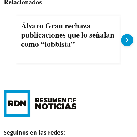
Relacionados
Álvaro Grau rechaza
Dup
publicaciones que lo señalan
ava
como “lobbista”
Seguinos en las redes: