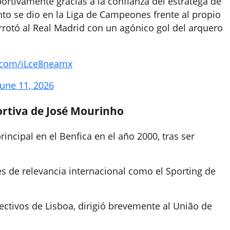
ortivamente gracias a la confianza del estratega de
nto se dio en la Liga de Campeones frente al propio
rrotó al Real Madrid con un agónico gol del arquero
r.com/iLce8neamx
June 11, 2026
portiva de José Mourinho
incipal en el Benfica en el año 2000, tras ser
 de relevancia internacional como el Sporting de
rectivos de Lisboa, dirigió brevemente al União de