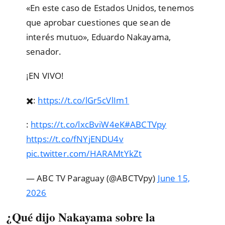
«En este caso de Estados Unidos, tenemos
que aprobar cuestiones que sean de
interés mutuo», Eduardo Nakayama,
senador.
¡EN VIVO!
✖️:
https://t.co/lGr5cVlIm1
:
https://t.co/lxcBviW4eK
#ABCTVpy
https://t.co/fNYjENDU4v
pic.twitter.com/HARAMtYkZt
— ABC TV Paraguay (@ABCTVpy)
June 15,
2026
¿Qué dijo Nakayama sobre la