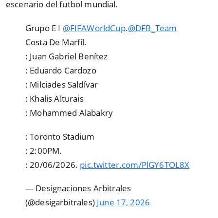
escenario del futbol mundial.
Grupo E I
@FIFAWorldCup
.
@DFB_Team
Costa De Marfíl.
: Juan Gabriel Benítez
: Eduardo Cardozo
: Milciades Saldívar
: Khalis Alturais
: Mohammed Alabakry
: Toronto Stadium
: 2:00PM.
: 20/06/2026.
pic.twitter.com/PlGY6TOL8X
— Designaciones Arbitrales
(@desigarbitrales)
June 17, 2026