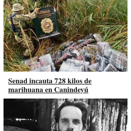
Senad incauta 728 kilos de
marihuana en Canindeyú