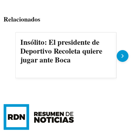
Relacionados
Insólito: El presidente de
Ma
Deportivo Recoleta quiere
Cer
jugar ante Boca
Oli