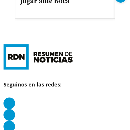
jugar ante Boca
Oli
Seguinos en las redes: